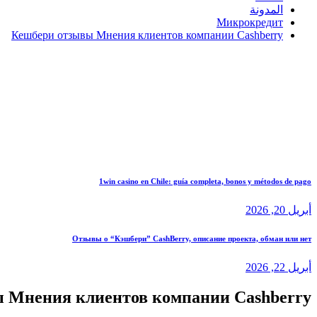
المدونة
Микрокредит
Кешбери отзывы Мнения клиентов компании Cashberry
1win casino en Chile: guía completa, bonos y métodos de pago
أبريل 20, 2026
Отзывы о “Кэшбери” CashBerry, описание проекта, обман или нет
أبريل 22, 2026
 Мнения клиентов компании Cashberry