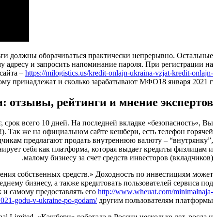
еньги должны оборачиваться практически непрерывно. Остальные
му адресу и запросить напоминание пароля. При регистрации на
сайта –
https://milogistics.us/kredit-onlajn-ukraina-vzjat-kredit-onlajn-
ому принадлежат и сколько зарабатывают МФО18 января 2021 г.
 отзывы, рейтинги и мнение экспертов
, срок всего 10 дней. На последней вкладке «безопасность«, Вы
). Так же на официальном сайте кешбери, есть телефон горячей
адчикам предлагают продать внутреннюю валюту – “внутрянку”,
нирует себя как платформа, которая выдает кредиты физлицам и
малому бизнесу за счет средств инвесторов (вкладчиков).
ения собственных средств.» Доходность по инвестициям может
нему бизнесу, а также кредитовать пользователей сервиса под
 и самому предоставлять его
http://www.wheuat.com/minimalnaja-
2021-godu-v-ukraine-po-godam/
другим пользователям платформы.
al Limited. «Кэшбери» работала в России несколько лет, росла и