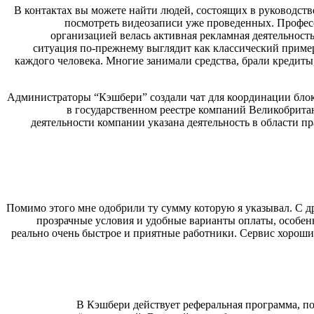
В контактах вы можете найти людей, состоящих в руководст
посмотреть видеозаписи уже проведенных. Профес
организацией велась активная рекламная деятельност
ситуация по-прежнему выглядит как классический пример
каждого человека. Многие занимали средства, брали кредиты
Администраторы “Кэшбери” создали чат для координации блок
в государственном реестре компаний Великобритан
деятельности компании указана деятельность в области п
Помимо этого мне одобрили ту сумму которую я указывал. С д
прозрачные условия и удобные варианты оплаты, особенн
реально очень быстрое и приятные работники. Сервис хороши
В Кэшбери действует реферальная программа, п