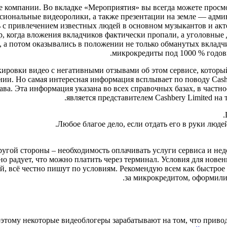
ве компании. Во вкладке «Мероприятия» вы всегда можете прос
сиональные видеоролики, а также презентации на земле — адми
ь с привлечением известных людей в основном музыкантов и акт
, когда вложения вкладчиков фактически пропали, а уголовные 
, а потом оказывались в положении не только обманутых вкладч
микрокредиты под 1000 % годовы
ировки видео с негативными отзывами об этом сервисе, которы
ии. Но самая интересная информация всплывает по поводу Cashb
рава. Эта информация указана во всех справочных базах, в час
является представителем Cashbery Limited на
Любое благое дело, если отдать его в руки люде
ругой стороны – необходимость оплачивать услуги сервиса и н
о радует, что можно платить через терминал. Условия для новен
й, всё честно пишут по условиям. Рекомендую всем как быстрое 
за микрокредитом, оформили в
оэтому некоторые видеоблогеры зарабатывают на том, что прив