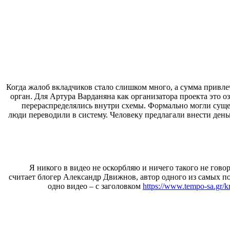
Когда жалоб вкладчиков стало слишком много, а сумма привл
орган. Для Артура Варданяна как организатора проекта это о
перераспределялись внутри схемы. Формально могли суще
люди переводили в систему. Человеку предлагали внести день
“Я никого в видео не оскорбляю и ничего такого не гово
считает блогер Александр Движнов, автор одного из самых п
одно видео – с заголовком
https://www.tempo-sa.gr/kre