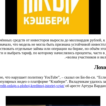
ечённых средств от инвесторов выросла до миллиардов рублей, 
значало, что модель не могла быть признана устойчивой инвестп
ствовать отдельные займы или операции на бирже, но объём это
ги и выбрать тариф, по которому начислялись проценты, часто в
волна участников и вкл
Лох
рю, что нарушает политику YouTube”, – сказал он Би-би-си. “Есл
опулярных видео о платформе “Кэшбери”. Вкладчикам удалось за
dit-onlajn-s-plohoj-kreditnoj-istoriej-vzjat/
об аресте Артура Вардан