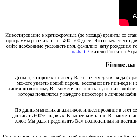
Инвестирование в краткосрочные (до месяца) кредиты со став
программы рассчитаны на 400–500 дней. Это означает, что д
сайте необходимо указывать имя, фамилию, дату рождения, г
na-kartu/
жители России и Украи
Finme.ua
Деньги, которые хранятся у Вас на счету для вывода (за
можете указать новый пароль, восстановить пин-код и н
линии по которому Вы можете позвонить и уточнить любой в
которая появляется у каждого инвестора в личном каби
По данным многих аналитиков, инвестирование в этот с
достигать 600% годовых. В нашей компании Вы можете инв
залог. Мы рады представить Вам полноценный инвестици
Есть мнение, что последней каплей стал факт создания в Велико