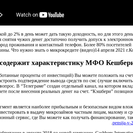
кой до 2% в день может дать такую доходность, но для этого д
ля снятия чужих денег достаточно получить допуск к электронно
ород проживания и контактный телефон. Более 80% посетителей 
ны. Что нужно знать о микрокредите (видео)14 апреля 2021 г.К
 содержит характеристику МФО Кешбери:
работанные проценты от инвестиций) Вы можете положить на счет
астроить подтверждение вывода средств по смс (лучше включить!
опрос. В “Телеграме” создан отдельный канал, на котором вкл
нете после внесения реальных денег на счет. “Кэшбери” позицио
егмент является наиболее прибыльным и безопасным видом влож
естировать в выдачу микрозаймов частным лицам, малому и сред
онный сервис, где Вы можете как получать финансирование, так
pensija-v-
британии в августе 2018-го новой компании, Cashbery Internation