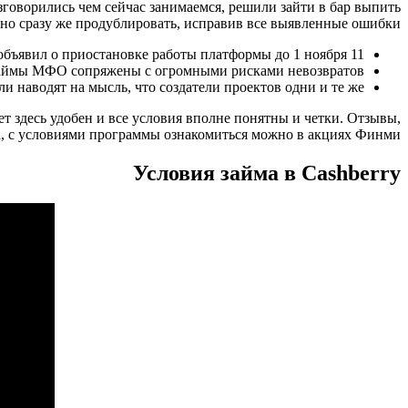
зговорились чем сейчас занимаемся, решили зайти в бар выпить
жно сразу же продублировать, исправив все выявленные ошибки.
11 октября Артур Варданян объявил о приостановке работы платформы до 1 ноября.
займы МФО сопряжены с огромными рисками невозвратов.
и наводят на мысль, что создатели проектов одни и те же.
ет здесь удобен и все условия вполне понятны и четки. Отзывы,
а, с условиями программы ознакомиться можно в акциях Финми.
Условия займа в Cashberry