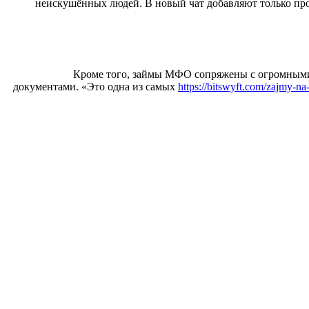
неискушённых людей. В новый чат добавляют только пр
Кроме того, займы МФО сопряжены с огромными 
документами. «Это одна из самых
https://bitswyft.com/zajmy-na-