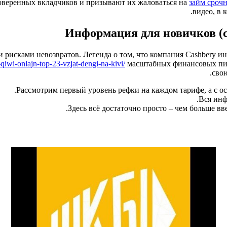
оверенных вкладчиков и призывают их жаловаться на
займ срочн
видео, в 
Информация для новичков (с 
рисками невозвратов. Легенда о том, что компания Cashbery 
qiwi-onlajn-top-23-vzjat-dengi-na-kivi/
масштабных финансовых пира
свою
Рассмотрим первый уровень рефки на каждом тарифе, а с о
Вся инф
Здесь всё достаточно просто – чем больше вв