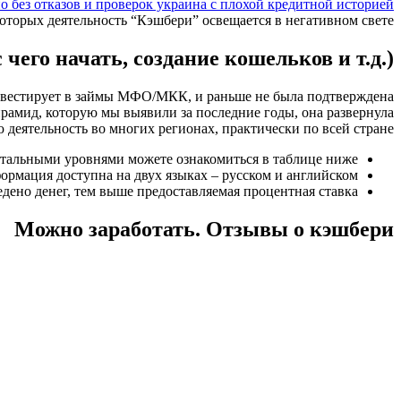
о без отказов и проверок украина с плохой кредитной историей
которых деятельность “Кэшбери” освещается в негативном свете.
чего начать, создание кошельков и т.д.)
инвестирует в займы МФО/МКК, и раньше не была подтверждена
мид, которую мы выявили за последние годы, она развернула
 деятельность во многих регионах, практически по всей стране.
стальными уровнями можете ознакомиться в таблице ниже.
ормация доступна на двух языках – русском и английском.
едено денег, тем выше предоставляемая процентная ставка.
Можно заработать. Отзывы о кэшбери