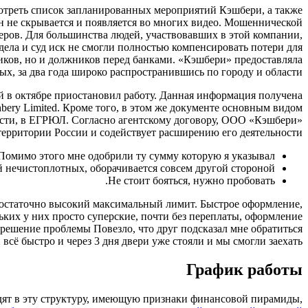
мотреть список запланированных мероприятий Кэшбери, а также
н не скрывается и появляется во многих видео. Мошеннической
еров. Для большинства людей, участвовавших в этой компании,
дела и суд иск не смогли полностью компенсировать потери для
иков, но и должников перед банками. «Кэшбери» предоставляла
х, за два года широко распространившись по городу и области.
й в октябре приостановил работу. Данная информация получена
ery Limited. Кроме того, в этом же документе основным видом
тности, в ЕГРЮЛ. Согласно агентскому договору, ООО «Кэшбери»
 территории России и содействует расширению его деятельности.
Помимо этого мне одобрили ту сумму которую я указывал.
й нечистоплотных, оборачивается совсем другой стороной.
Не стоит бояться, нужно пробовать.
едостаточно высокий максимальный лимит. Быстрое оформление,
ьких у них просто суперские, почти без переплаты, оформление
решение проблемы Повезло, что друг подсказал мне обратиться
сё быстро и через 3 дня двери уже стояли и мы смогли заехать.
График работы
одят в эту структуру, имеющую признаки финансовой пирамиды,