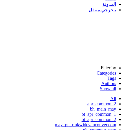
المدونة
بنجرجي متنقل
Filter by
Categories
Tags
Authors
Show all
All
apr_common_2
bh_main_may
bt_apr_common_1
bt_apr_common_2
may_pu_rinkwidevancouver.com
pb_common_may