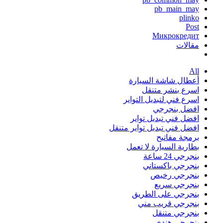
pb_main_may
plinko
Post
Микрокредит
مقالات
All
أعطال شاشة السيارة
اسرع بنشر متنقل
اسرع فني لتبديل التواير
افضل بنجرجي
افضل فني تبديل تواير
افضل فني تبديل تواير متنقل
برمجة مفاتيح
بطارية السيارة لا تعمل
بنجرجي 24 ساعة
بنجرجي باكستاني
بنجرجي رخيص
بنجرجي سريع
بنجرجي على الطريق
بنجرجي قريب مني
بنجرجي متنقل
بنجرجي هندي